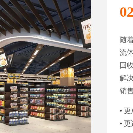
0
随
流
回
解
销
• 
• 